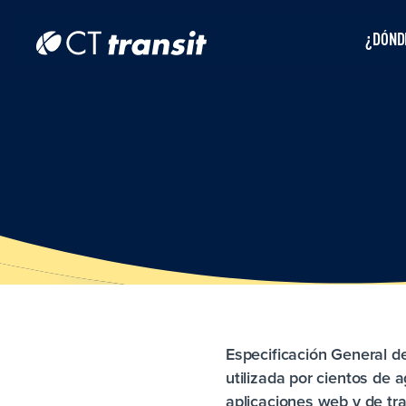
Skip to main content
Skip
to
¿DÓNDE
main
content
Especificación General d
utilizada por cientos de 
aplicaciones web y de tr