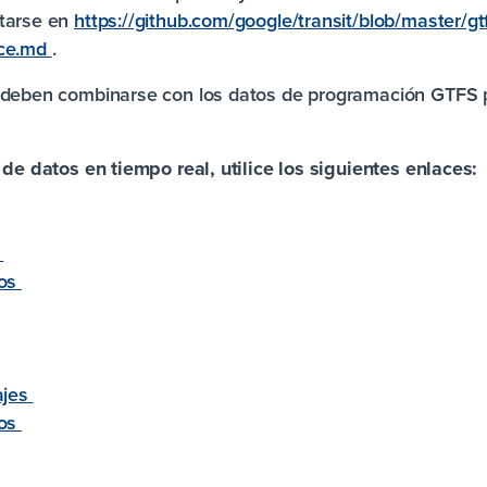
ltarse en
https://github.com/google/transit/blob/master/gt
nce.md
.
l deben combinarse con los datos de programación GTFS 
 de datos en tiempo real, utilice los siguientes enlaces:
s
los
ajes
los