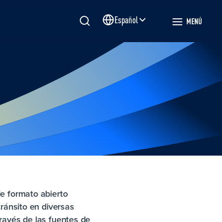
Español
MENÚ
Site language
de formato abierto
tránsito en diversas
ravés de las fuentes de