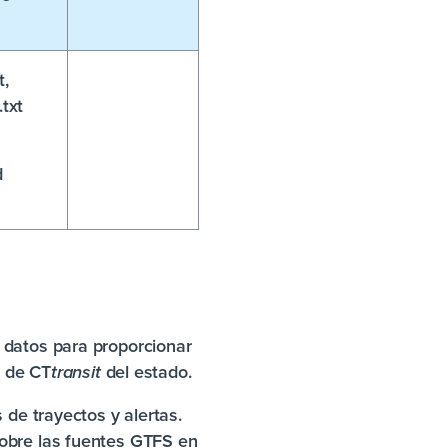
t,
.txt
d
 datos para proporcionar
 de CT
del estado.
transit
 de trayectos y alertas.
sobre las fuentes GTFS en