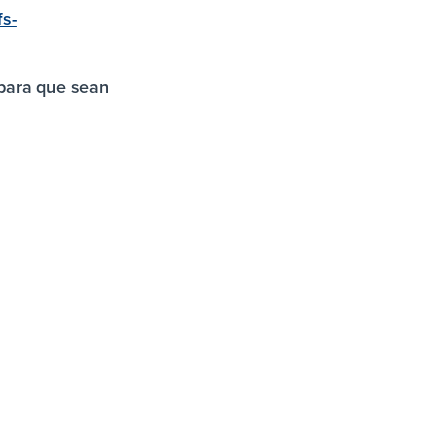
fs-
para que sean