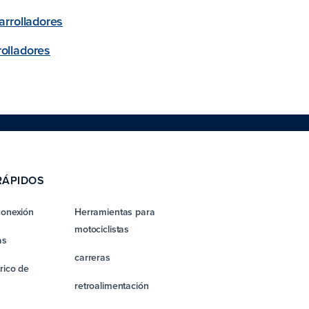
arrolladores
olladores
RÁPIDOS
conexión
Herramientas para
motociclistas
as
carreras
rico de
retroalimentación