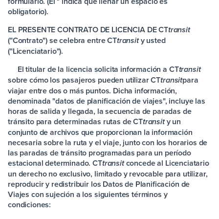
formulario. (El * indica que llenar un espacio es
obligatorio).
EL PRESENTE CONTRATO DE LICENCIA DE CT
transit
("Contrato") se celebra entre
CT
y usted
transit
("Licenciatario").
El titular de la licencia solicita información a
CT
transit
sobre cómo los pasajeros pueden utilizar
CT
para
transit
viajar entre dos o más puntos. Dicha información,
denominada "datos de planificación de viajes", incluye las
horas de salida y llegada, la secuencia de paradas de
tránsito para determinadas rutas de
CT
y un
transit
conjunto de archivos que proporcionan la información
necesaria sobre la ruta y el viaje, junto con los horarios de
las paradas de tránsito programadas para un período
estacional determinado.
CT
concede al Licenciatario
transit
un derecho no exclusivo, limitado y revocable para utilizar,
reproducir y redistribuir los Datos de Planificación de
Viajes con sujeción a los siguientes términos y
condiciones: