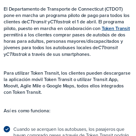
El Departamento de Transporte de Connecticut (CTDOT)
pone en marcha un programa piloto de pago para todos los
clientes de
y
el 1 de abril. El programa
CT
transit
CT
fastrak
piloto, puesto en marcha en colaboración con
Token Transit
permitirá a los clientes comprar pases de autobús de dos
horas para adultos, personas mayores/discapacitados y
jóvenes para todos los autobuses locales de
CT
transit
y
a través de sus smartphones.
CT
fastrak
Para utilizar Token Transit, los clientes pueden descargarse
la aplicación móvil Token Transit o utilizar Transit App,
Moovit, Agile Mile o Google Maps, todos ellos integrados
con Token Transit.
Así es como funciona:
Cuando se acerquen los autobuses, los pasajeros que
hayan comprado pases a través de Token Transit podrán