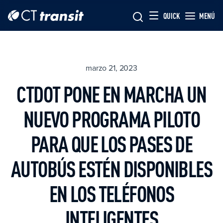
Skip to main content
Skip
QUICK
MENÚ
to
main
content
marzo 21, 2023
CTDOT PONE EN MARCHA UN
NUEVO PROGRAMA PILOTO
PARA QUE LOS PASES DE
AUTOBÚS ESTÉN DISPONIBLES
EN LOS TELÉFONOS
INTELIGENTES