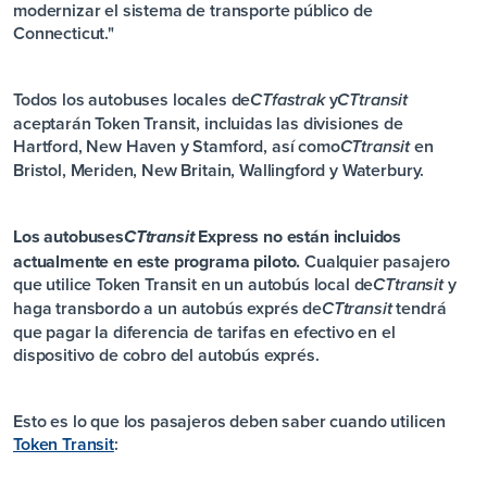
modernizar el sistema de transporte público de
Connecticut."
Todos los autobuses locales de
y
CT
fastrak
CT
transit
aceptarán Token Transit, incluidas las divisiones de
Hartford, New Haven y Stamford, así como
en
CT
transit
Bristol, Meriden, New Britain, Wallingford y Waterbury.
Los autobuses
Express no están incluidos
CT
transit
actualmente en este programa piloto.
Cualquier pasajero
que utilice Token Transit en un autobús local de
y
CT
transit
haga transbordo a un autobús exprés de
tendrá
CT
transit
que pagar la diferencia de tarifas en efectivo en el
dispositivo de cobro del autobús exprés.
Esto es lo que los pasajeros deben saber cuando utilicen
Token Transit
: